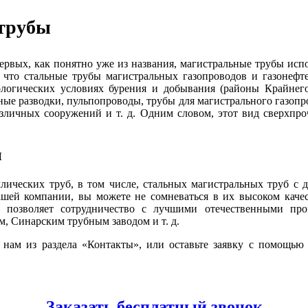
 трубы
ервых, как понятно уже из названия, магистральные трубы ис
, что стальные трубы магистральных газопроводов и газонеф
огических условиях бурения и добывания (районы Крайнего 
ые разводки, пульпопроводы, трубы для магистрального газопро
различных сооружений и т. д. Одним словом, этот вид сверхпр
ы
ических труб, в том числе, стальных магистральных труб с д
ашей компании, вы можете не сомневаться в их высоком качес
м позволяет сотрудничество с лучшими отечественными п
, Cинарским трубным заводом и т. д.
те нам из раздела «Контакты», или оставьте заявку с помощь
Заказать бесплатный звонок