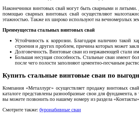
Наконечники винтовых свай могут быть сварными и литыми. Д
помощью сварных винтовых свай осуществляют малоэтажно
этажностью. Также их широко используют на вечномерзлых зем
Преимущества стальных винтовых свай
Устойчивость к коррозии. Благодаря наличию такой ха
строения и других проблем, причина которых может закл
Долговечность. Винтовые сваи из нержавеющей стали имею
Большая несущая способность. Стальные сваи имеют бо
после чего полости заполняют цементно-песчаным раств
Купить стальные винтовые сваи по выгодн
Компания «Металлург» осуществляет продажу винтовых свай 
каталоге представлены разнообразные свои для фундамента, в 
вы можете позвонить по нашему номеру из раздела «Контакты»
Смотрите также:
буронабивные сваи